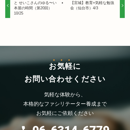
と せいこさんのゆる〜い
【宮城】教育×気軽な勉強
本屋の時間（第20回）
会（仙台市）4/3
10/25
お気軽
に
お問い合わせください
気軽な体験から、
本格的なファシリテーター養成まで
お気軽にご依頼ください