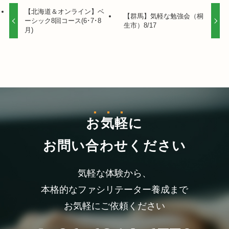
【北海道＆オンライン】ベ
【群馬】気軽な勉強会（桐
ーシック8回コース(6･7･8
生市）8/17
月)
お気軽
に
お問い合わせください
気軽な体験から、
本格的なファシリテーター養成まで
お気軽にご依頼ください