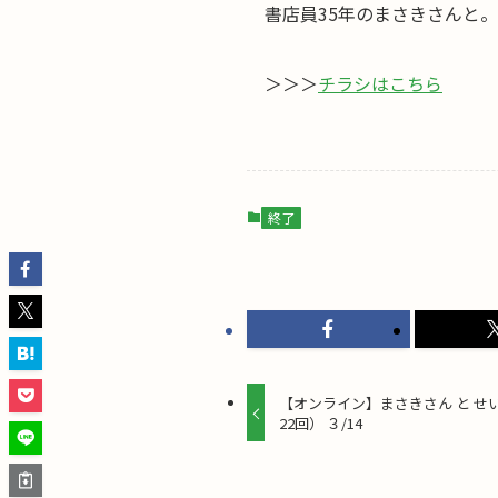
書店員35年の
まさきさんと。
＞＞＞
チラシはこちら
終了
【オンライン】まさきさん と 
22回） ３/14