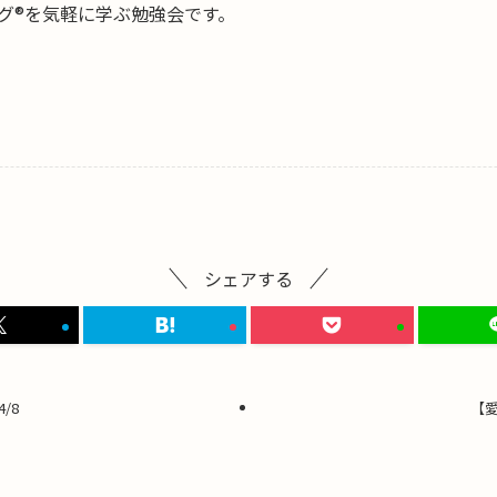
グ®を気軽に学ぶ勉強会です。
シェアする
/8
【愛