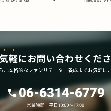
ス（5･6月）第15期
【山形/天童】アド
気軽
に
お問い合わせくだ
ら、
本格的なファシリテーター養成まで
お気軽に
06-6314-6779
営業時間：平日10:00〜17:00