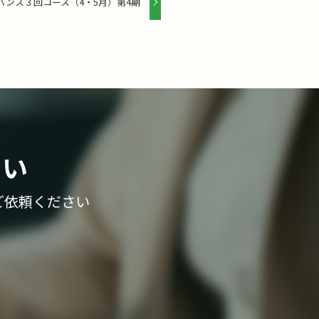
バンス３回コース（4・5月）第4期
さい
ご依頼ください