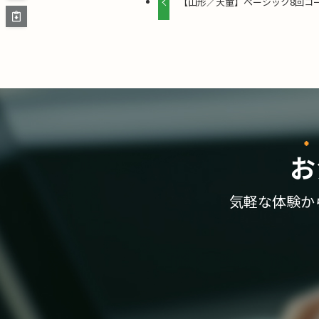
【山形／天童】ベーシック8回コー
お
気軽な体験か