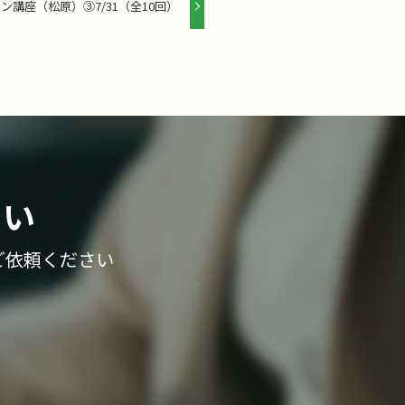
講座（松原）③7/31（全10回）
さい
ご依頼ください