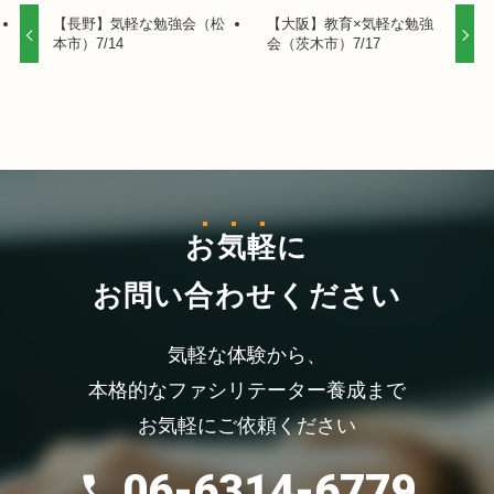
【長野】気軽な勉強会（松
【大阪】教育×気軽な勉強
本市）7/14
会（茨木市）7/17
お気軽
に
お問い合わせください
気軽な体験から、
本格的なファシリテーター養成まで
お気軽にご依頼ください
06-6314-6779