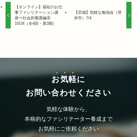
【オンライン】福祉のお仕
事ファシリテーション講
【宮城】気軽な勉強会（登
座〜社会的養護編④
米市）7/4
10/24（全4回・第3期）
お気軽
に
お問い合わせください
気軽な体験から、
本格的なファシリテーター養成まで
お気軽にご依頼ください