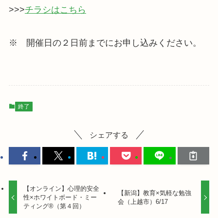
>>>
チラシはこちら
※ 開催日の２日前までにお申し込みください。
終了
シェアする
【オンライン】心理的安全
【新潟】教育×気軽な勉強
性×ホワイトボード・ミー
会（上越市）6/17
ティング®（第４回）