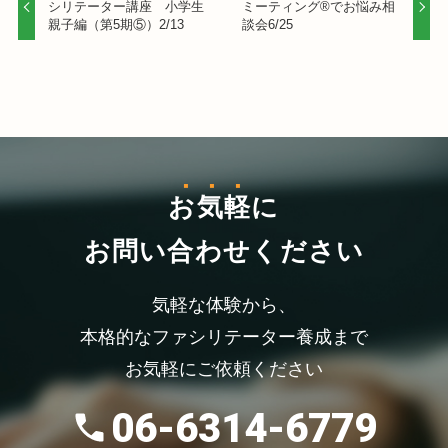
シリテーター講座 小学生
ミーティング®でお悩み相
親子編（第5期⑤）2/13
談会6/25
お気軽
に
お問い合わせください
気軽な体験から、
本格的なファシリテーター養成まで
お気軽にご依頼ください
06-6314-6779