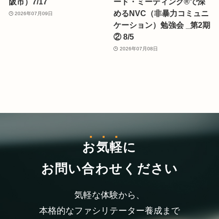
阪市）7/17
ード・ミーティング®で深
めるNVC（非暴力コミュニ
2026年07月09日
ケーション）勉強会 _第2期
② 8/5
2026年07月08日
お気軽
に
お問い合わせください
気軽な体験から、
本格的なファシリテーター養成まで