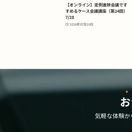
【オンライン】定例進捗会議です
すめるケース会議講座（第24回）
7/28
2026年07月10日
お
気軽な体験か