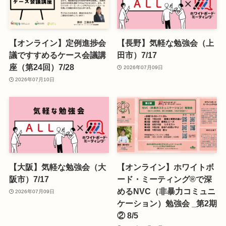
【オンライン】定例進捗会
【長野】気軽な勉強会（上
議ですすめるケース会議講
田市）7/17
座（第24回）7/28
2026年07月09日
2026年07月10日
【大阪】気軽な勉強会（大
【オンライン】ホワイトボ
阪市）7/17
ード・ミーティング®で深
めるNVC（非暴力コミュニ
2026年07月09日
ケーション）勉強会 _第2期
② 8/5