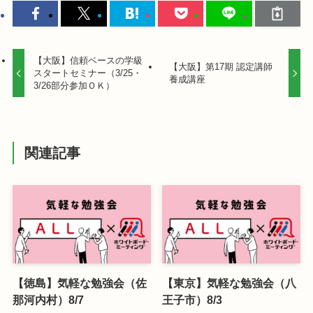
【大阪】信頼ベースの学級
【大阪】第17期 認定講師
スタートセミナー（3/25・
養成講座
3/26部分参加ＯＫ）
関連記事
【徳島】気軽な勉強会（佐
【東京】気軽な勉強会（八
那河内村）8/7
王子市）8/3