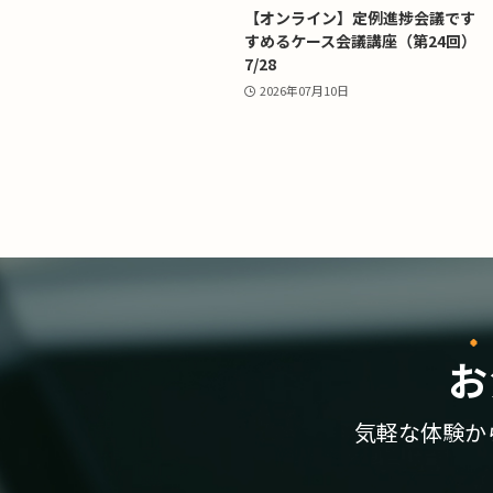
【オンライン】定例進捗会議です
すめるケース会議講座（第24回）
7/28
2026年07月10日
お
気軽な体験か