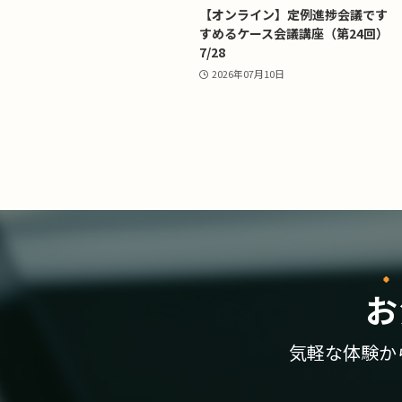
【オンライン】定例進捗会議です
すめるケース会議講座（第24回）
7/28
2026年07月10日
お
気軽な体験か