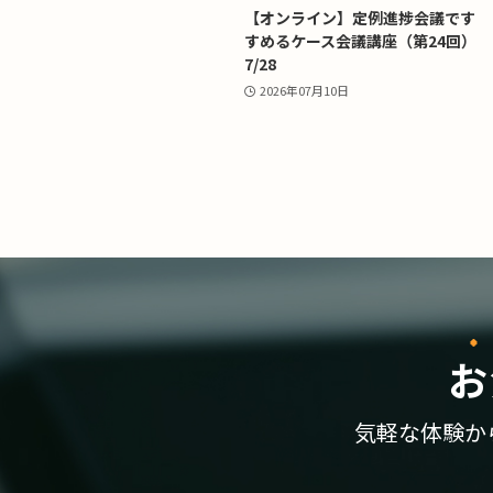
【オンライン】定例進捗会議です
すめるケース会議講座（第24回）
7/28
2026年07月10日
お
気軽な体験か