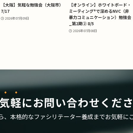
【大阪】気軽な勉強会（大阪市）
【オンライン】ホワイトボード・
7/17
ミーティング®で深めるNVC（非
暴力コミュニケーション）勉強会
2026年07月09日
_第2期② 8/5
2026年07月08日
気軽
に
お問い合わせくだ
ら、
本格的なファシリテーター養成まで
お気軽に