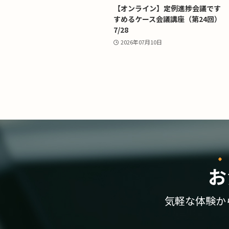
【オンライン】定例進捗会議です
すめるケース会議講座（第24回）
7/28
2026年07月10日
お
気軽な体験か