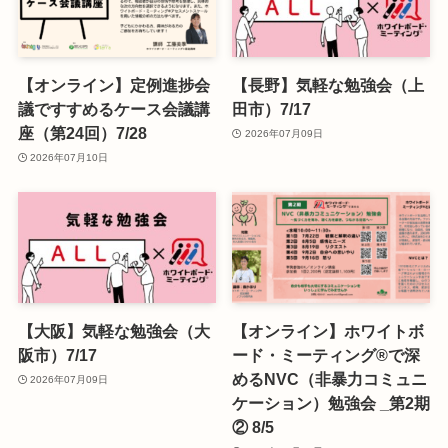
【オンライン】定例進捗会
【長野】気軽な勉強会（上
議ですすめるケース会議講
田市）7/17
座（第24回）7/28
2026年07月09日
2026年07月10日
【大阪】気軽な勉強会（大
【オンライン】ホワイトボ
阪市）7/17
ード・ミーティング®で深
めるNVC（非暴力コミュニ
2026年07月09日
ケーション）勉強会 _第2期
② 8/5