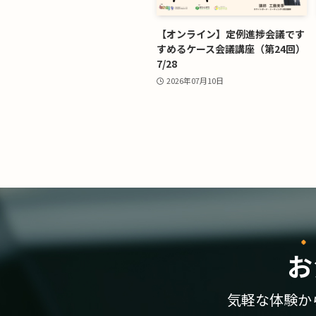
【オンライン】定例進捗会議です
すめるケース会議講座（第24回）
7/28
2026年07月10日
お
気軽な体験か