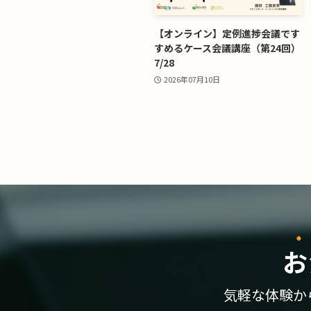
【オンライン】定例進捗会議です
すめるケース会議講座（第24回）
7/28
2026年07月10日
お
気軽な体験か