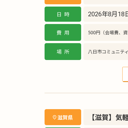
日時
2026年8月1
費用
500円（会場費、
場所
八日市コミュニテ
【滋賀】気軽
滋賀県