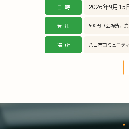
日時
2026年9月1
費用
500円（会場費、
場所
八日市コミュニテ