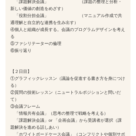
「課題解決会議」 （課題の整理と分析・
新しい価値の創造をめざす）
「役割分担会議」 （マニュアル作成で共
通理解と自立的な連携を生み出す）
④個人と組織が成長する。会議のプログラムデザインを考え
る
⑤ファシリテーターの倫理
⑥振り返り
【２日目】
①グラフィックレッスン（議論を促進する書き方を身につけ
る）
②質問の技術レッスン（ニュートラルポジションと問いだ
て）
③会議フレーム
「情報共有会議」（思考の整理で戦略を考える）
「課題解決会議」or 「企画会議」から受講者が選択（課
題解決を進める話しあい）
「ホワイトボードケース会議」（コンフリクトや個別サポ