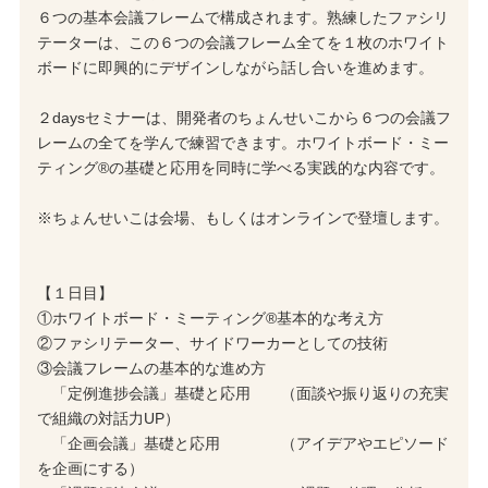
６つの基本会議フレームで構成されます。熟練したファシリ
テーターは、この６つの会議フレーム全てを１枚のホワイト
ボードに即興的にデザインしながら話し合いを進めます。
２daysセミナーは、開発者のちょんせいこから６つの会議フ
レームの全てを学んで練習できます。ホワイトボード・ミー
ティング®の基礎と応用を同時に学べる実践的な内容です。
※ちょんせいこは会場、もしくはオンラインで登壇します。
【１日目】
①ホワイトボード・ミーティング®基本的な考え方
②ファシリテーター、サイドワーカーとしての技術
③会議フレームの基本的な進め方
「定例進捗会議」基礎と応用 （面談や振り返りの充実
で組織の対話力UP）
「企画会議」基礎と応用 （アイデアやエピソード
を企画にする）