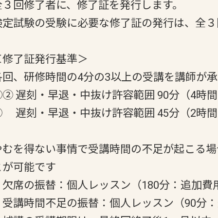
全３回修了者に、修了証を発行します。
検定試験の受験に必要な修了証の発行は、全３
＜修了証発行基準＞
各回、研修時間の4分の3以上の受講を講師が
①② 遅刻・早退・中抜け許容範囲 90分（4時
③ 遅刻・早退・中抜け許容範囲 45分（2時
やむを得ない事情で受講時間の不足が起こる場
とが可能です
・欠席の振替：個人レッスン（180分：追加費用8
・受講時間不足の振替：個人レッスン（90分：追