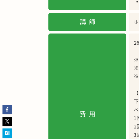
講師
ホ
2
※
※
※
【
下
ベ
費用
1
2
3