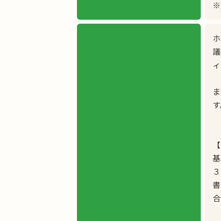
※
ホ
議
ィ
ま
す
【
基
３
書
合