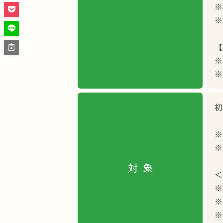
※
※
【
※
※
初
※
※
対象
＜
※
※
※