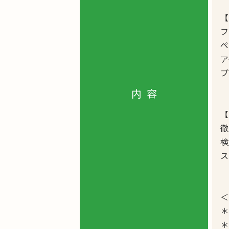
【
フ
ペ
ア
プ
内容
【
徹
検
ス
＜
＊
＊