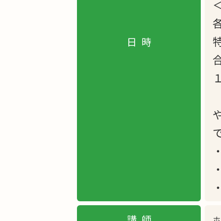
日時
講師
ホ