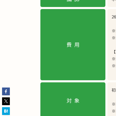
2
※
※
費用
【
※
※
単
初
対象
※
※