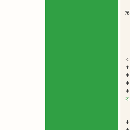
第
＜
＊
＊
＊
＊
オ
ホ
＊