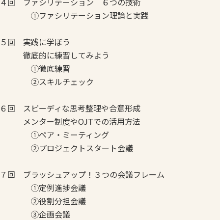
４回 ファシリテーション ６つの技術
①ファシリテーション理論と実践
５回 実践に学ぼう
徹底的に練習してみよう
①徹底練習
②スキルチェック
６回 スピーディな思考整理や合意形成
メンター制度やOJTでの活用方法
①ペア・ミーティング
②プロジェクトスタート会議
７回 ブラッシュアップ！３つの会議フレーム
①定例進捗会議
②役割分担会議
③企画会議