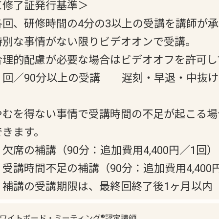
＜修了証発行基準＞
各回、研修時間の4分の3以上の受講を講師が
特別な事情がない限りビデオオンで受講。
合理的配慮が必要な場合はビデオオフを許可し
１回／90分以上の受講 遅刻・早退・中抜け
やむを得ない事情で受講時間の不足が起こる場
できます。
・欠席の補講（90分：追加費用4,400円／1回）
・受講時間不足の補講（90分：追加費用4,400
・補講の受講期限は、最終回終了後1ヶ月以内
ワイトボード・ミーティング®認定講師