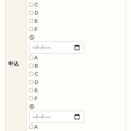
C
D
E
F
⑤
A
申込
B
C
D
E
F
⑥
A