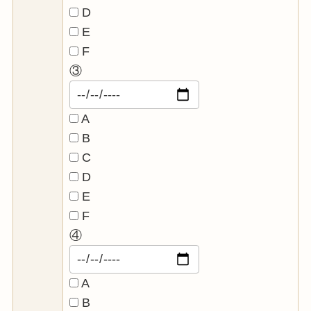
D
E
F
③
A
B
C
D
E
F
④
A
B