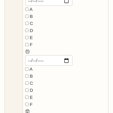
A
B
C
D
E
F
⑪
A
B
C
D
E
F
⑫