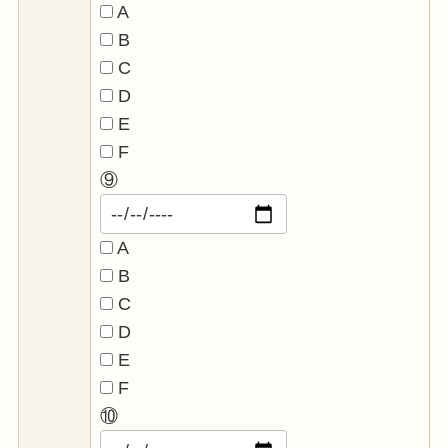
A
B
C
D
E
F
⑨
A
B
C
D
E
F
⑩