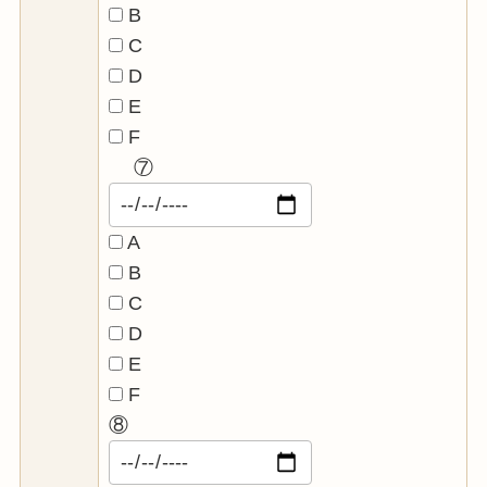
B
C
D
E
F
⑦
A
B
C
D
E
F
⑧