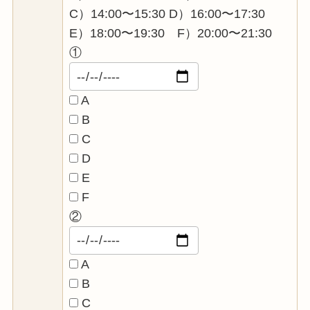
C）14:00〜15:30 D）16:00〜17:30
E）18:00〜19:30 F）20:00〜21:30
①
A
B
C
D
E
F
②
A
B
C