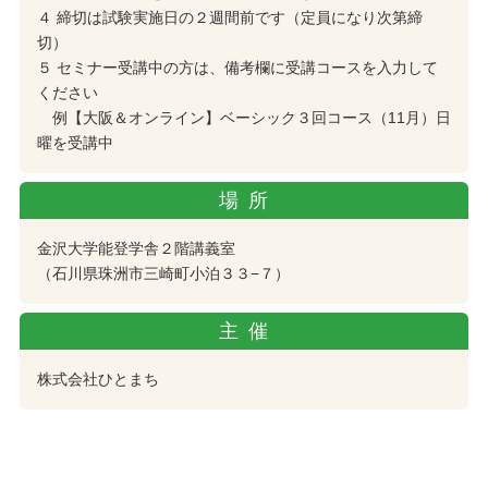
４ 締切は試験実施日の２週間前です（定員になり次第締
切）
５ セミナー受講中の方は、備考欄に受講コースを入力して
ください
例【大阪＆オンライン】ベーシック３回コース（11月）日
曜を受講中
場所
金沢大学能登学舎２階講義室
（石川県珠洲市三崎町小泊３３−７）
主催
株式会社ひとまち