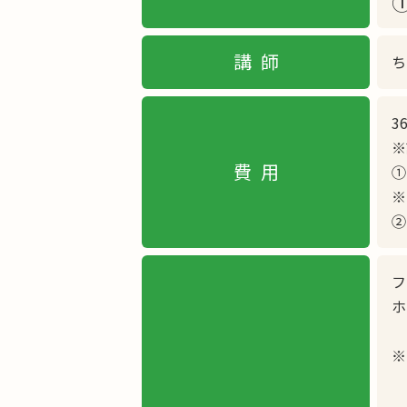
①
講師
ち
3
※
費用
①
※
②
フ
ホ
※