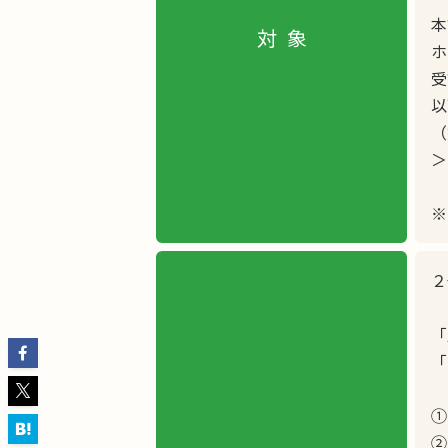
本
対象
ホ
受
以
（
＞
※
２
「
「
①
②