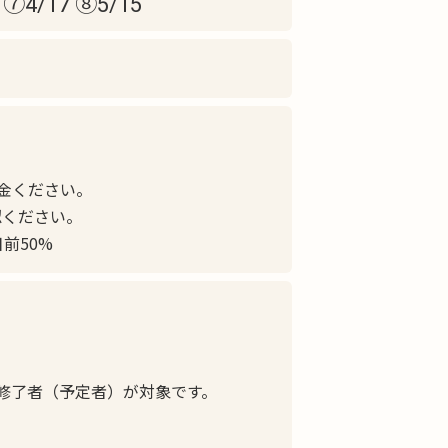
 ⑦4/17 ⑧5/15
金ください。
認ください。
前50%
」修了者（予定者）が対象です。