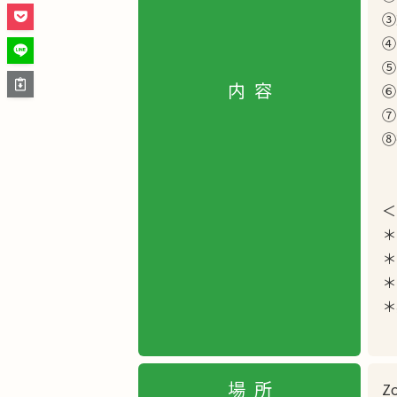
③
④
⑤
内容
⑥
⑦
⑧
＜
＊
＊
＊
＊
場所
Z