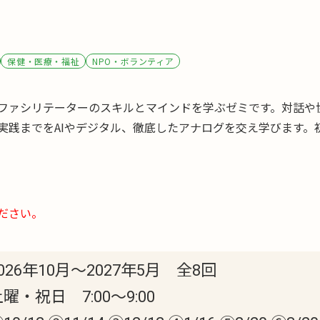
保健・医療・福祉
NPO・ボランティア
ファシリテーターのスキルとマインド
を学ぶゼミです。対話や
実践までをAIやデジタル、徹底したアナログを交え学びます。
ださい。
026年10月〜2027年5月 全8回
曜・祝日 7:00～9:00