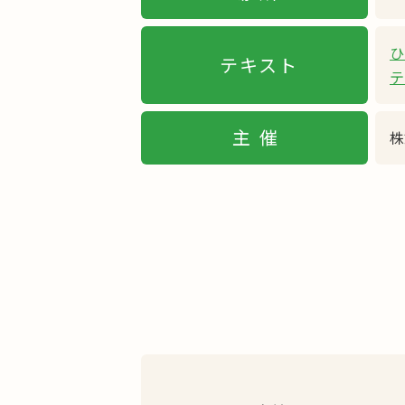
ひ
テキスト
テ
主催
株