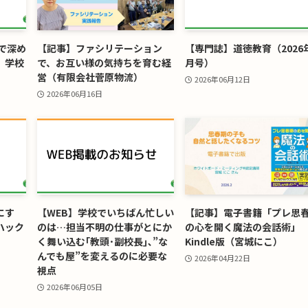
で深め
【記事】ファシリテーション
【専門誌】道徳教育（2026
、学校
で、お互い様の気持ちを育む経
月号）
営（有限会社菅原物流）
2026年06月12日
2026年06月16日
にす
【WEB】学校でいちばん忙しい
【記事】電子書籍「プレ思
ハック
のは…担当不明の仕事がとにか
の心を開く魔法の会話術」
く舞い込む｢教頭･副校長｣､”な
Kindle版（宮城にこ）
んでも屋”を変えるのに必要な
2026年04月22日
視点
2026年06月05日